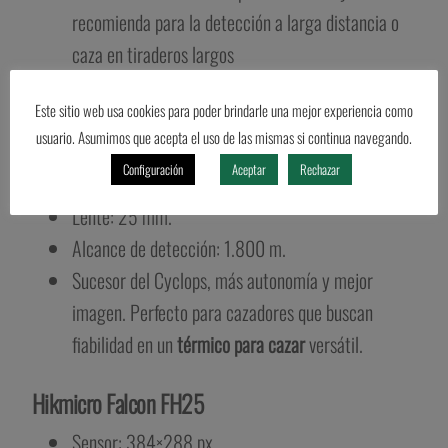
recomienda para la detección a larga distancia o
caza en tiraderos largos
ThermTec Wild 325
Este sitio web usa cookies para poder brindarle una mejor experiencia como
usuario. Asumimos que acepta el uso de las mismas si continua navegando.
Sensor: 384×288 px.
Configuración
Aceptar
Rechazar
NETD<18 mK
Lente: 25 mm.
Alcance de detección: 1.800 m.
Sucesor del Cyclops, más autonomía y mejor
imagen. Perfecto para cazadores que buscan
fiabilidad en un
térmico para cazar
versátil.
Hikmicro Falcon FH25
Sensor: 384×288 px