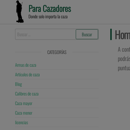
Para Cazadores
Donde solo importa la caza
Homo
A cont
CATEGORÍAS
podrás
Armas de caza
puntua
Artículos de caza
Blog
Calibres de caza
Caza mayor
Caza menor
licencias