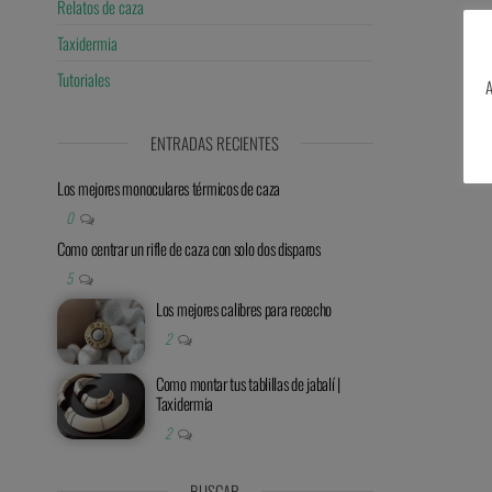
Relatos de caza
Taxidermia
Tutoriales
A
ENTRADAS RECIENTES
Los mejores monoculares térmicos de caza
0
Como centrar un rifle de caza con solo dos disparos
5
Los mejores calibres para rececho
2
Como montar tus tablillas de jabalí |
Taxidermia
2
BUSCAR